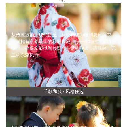
从传统振袖到现代蕾丝，从经典访问服到夏日浴衣，
京咲拥有京都最全的和服收藏。每一件均由匠人精心
维护，确保您能找到最契合心意的款式，演绎独一无
二的东瀛风情。
千款和服 · 风格任选