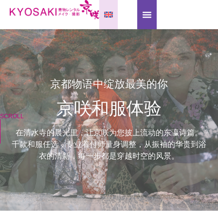
京都物语中绽放最美的你
京咲和服体验
SCROLL
在清水寺的晨光里，让京咲为您披上流动的东瀛诗篇。
千款和服任选，专业着付师量身调整，从振袖的华贵到浴
衣的清新，每一步都是穿越时空的风景。