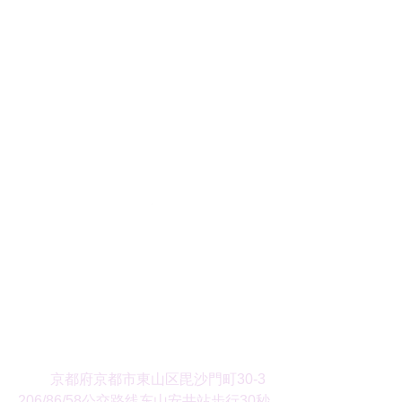
地址
京都府京都市東山区毘沙門町30-3
206/86/58公交路线东山安井站步行30秒