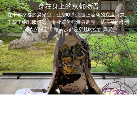
穿在身上的京都物语
在千年京都的晨光里，让京咲为您披上流动的东瀛诗篇。
千款正绢和服任选，专业着付师量身调整，从振袖的华贵
到浴衣的清新，每一步都是穿越时空的风景。
KYOSAKI