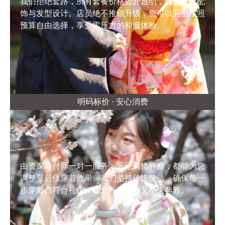
我们拒绝套路，所有套餐价格公开透明，包含全套配
饰与发型设计。店员绝不推销升级，您可以完全按照
预算自由选择，享受零压力的和服体验。
明码标价 · 安心消费
由资深着付师一对一服务，无论高矮胖瘦，都能为您
调整至最佳穿着效果。我们坚持传统技法，确保每一
步穿戴都符合礼仪，让您行动自如又不失典雅。